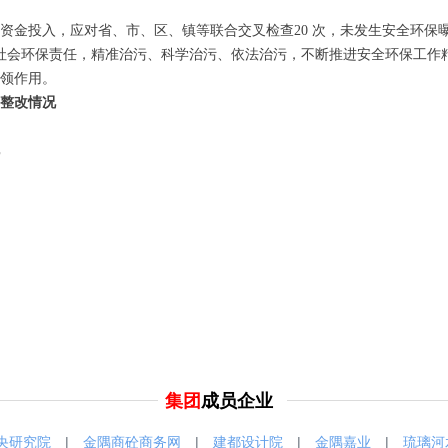
投入，应对省、市、区、镇等联合交叉检查20 次，未发生安全环保曝光
社会环保责任，精准治污、科学治污、依法治污，不断推进安全环保工作
领作用。
整改情况
集团
成员企业
央研究院
|
金隅商砼商务网
|
建都设计院
|
金隅嘉业
|
琉璃河